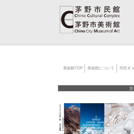
美術館TOP
美術館について
市民ギ
主