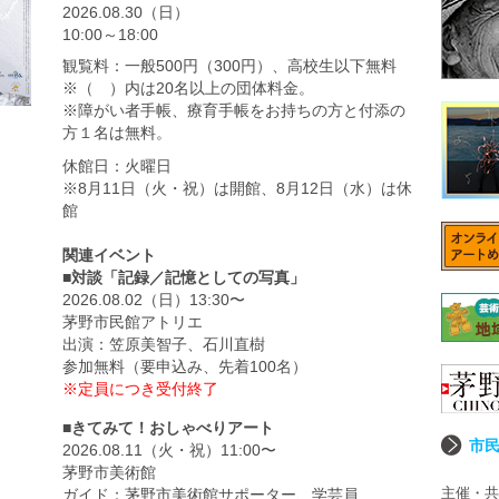
2026.08.30（日）
10:00～18:00
観覧料：一般500円（300円）、高校生以下無料
※（ ）内は20名以上の団体料金。
※障がい者手帳、療育手帳をお持ちの方と付添の
方１名は無料。
休館日：火曜日
※8月11日（火・祝）は開館、8月12日（水）は休
館
関連イベント
■対談「記録／記憶としての写真」
2026.08.02（日）13:30〜
茅野市民館アトリエ
出演：笠原美智子、石川直樹
参加無料（要申込み、先着100名）
※定員につき受付終了
■きてみて！おしゃべりアート
市
2026.08.11（火・祝）11:00〜
茅野市美術館
主催・共
ガイド：茅野市美術館サポーター、学芸員