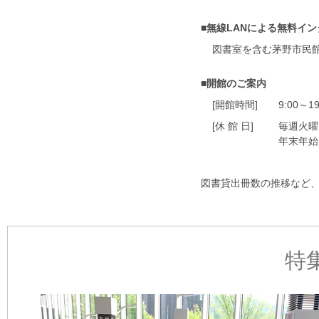
■無線LANによる無料イ
図書室を含む茅野市民
■開館のご案内
[開館時間]
9:00～19
[休 館 日]
毎週火曜
年末年始
図書貸出冊数の推移など
特