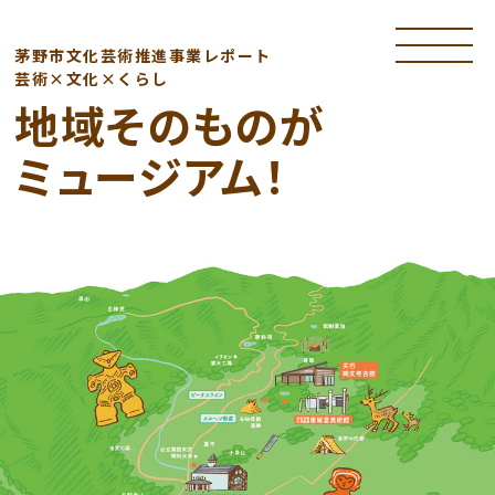
toggle
navigatio
茅野市文化芸術推進事業レポート
芸術×文化×くらし
地域そのものが
ミュージアム！