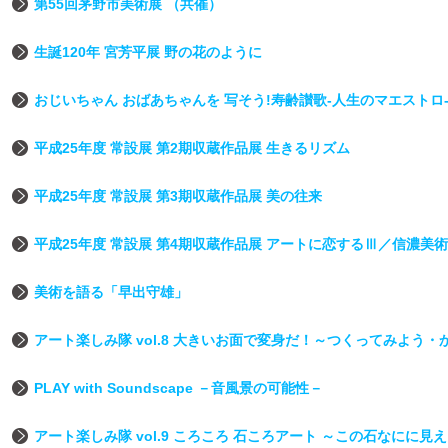
第55回茅野市美術展 （共催）
生誕120年 宮芳平展 野の花のように
おじいちゃん おばあちゃんを 写そう!寿齢讃歌-人生のマエストロ
平成25年度 常設展 第2期収蔵作品展 生きるリズム
平成25年度 常設展 第3期収蔵作品展 美の往来
平成25年度 常設展 第4期収蔵作品展 アートに恋するⅢ／信濃美
美術を語る「早出守雄」
アート楽しみ隊 vol.8 大きいお面で変身だ！～つくってみよう
PLAY with Soundscape －音風景の可能性－
アート楽しみ隊 vol.9 ころころ 石ころアート ～この石なにに見