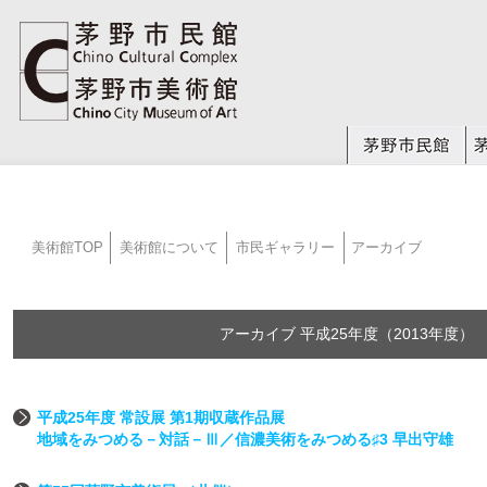
美術館TOP
美術館について
市民ギャラリー
アーカイブ
アーカイブ 平成25年度（2013年度）
平成25年度 常設展 第1期収蔵作品展
地域をみつめる－対話－Ⅲ／信濃美術をみつめる♯3 早出守雄