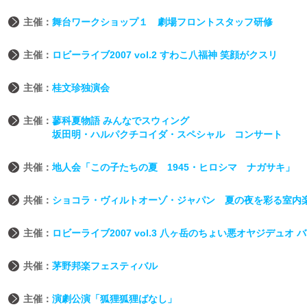
主催：
舞台ワークショップ１ 劇場フロントスタッフ研修
主催：
ロビーライブ2007 vol.2 すわこ八福神 笑顔がクスリ
主催：
桂文珍独演会
主催：
蓼科夏物語 みんなでスウィング
坂田明・ハルパクチコイダ・スペシャル コンサート
共催：
地人会「この子たちの夏 1945・ヒロシマ ナガサキ」
共催：
ショコラ・ヴィルトオーゾ・ジャパン 夏の夜を彩る室内楽
主催：
ロビーライブ2007 vol.3 八ヶ岳のちょい悪オヤジデュオ
共催：
茅野邦楽フェスティバル
主催：
演劇公演「狐狸狐狸ばなし」