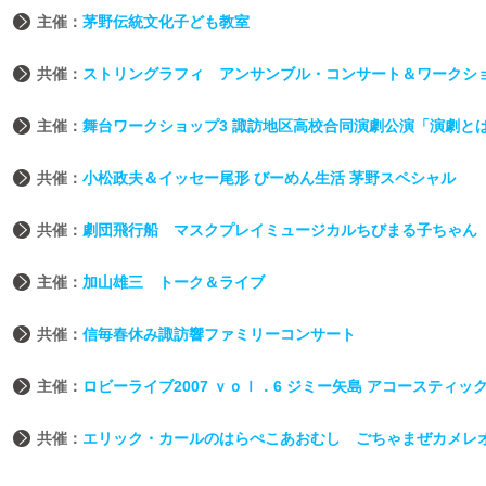
主催：
茅野伝統文化子ども教室
共催：
ストリングラフィ アンサンブル・コンサート＆ワークシ
主催：
舞台ワークショップ3 諏訪地区高校合同演劇公演「演劇と
共催：
小松政夫＆イッセー尾形 びーめん生活 茅野スペシャル
共催：
劇団飛行船 マスクプレイミュージカルちびまる子ちゃん
主催：
加山雄三 トーク＆ライブ
共催：
信毎春休み諏訪響ファミリーコンサート
主催：
ロビーライブ2007 ｖｏｌ．6 ジミー矢島 アコースティッ
共催：
エリック・カールのはらぺこあおむし ごちゃまぜカメレ