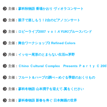
主催：
蓼科秋物語 番場かおり ヴィオラコンサート
主催：
親子で楽しもう！2台のピアノコンサート
主催：
ロビーライブ2007 ｖｏｌ.4 YUKIブルースバンド
主催：
舞台ワークショップ2 Refined Colors
共催：
イッセー尾形のとまらない生活in茅野
主催：
Ｃhino Ｃultural Ｃomplex Presents Ｐａｒｔｙ Ｃ 200
主催：
フルート＆ハープの調べ～めぐる季節のおくりもの
主催：
蓼科冬物語 山本潤子を迎えて‐翼をください
主催：
蓼科春物語 新春を寿ぐ 日本舞踊の世界