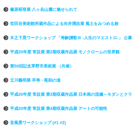
篠原昭登展 八ヶ岳山麓に魅せられて
世田谷美術館所蔵作品による向井潤吉展 風土をみつめる旅
木之下晃ワークショップ 「寿齢讃歌Ⅲ -人生のマエストロ-」 公
平成20年度 常設展 第2期収蔵作品展 モノクロームの世界観
第50回記念茅野市美術展 （共催）
立川義明展 卒寿・彫刻の道
平成20年度 常設展 第3期収蔵作品展 日本画の流儀～モダンとク
平成20年度 常設展 第4期収蔵作品展 アートの可能性
音風景ワークショップ (#1 #2)