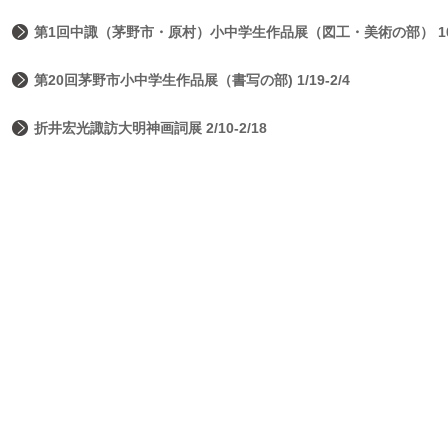
第1回中諏（茅野市・原村）小中学生作品展（図工・美術の部） 10/19
第20回茅野市小中学生作品展（書写の部) 1/19-2/4
折井宏光諏訪大明神画詞展 2/10-2/18