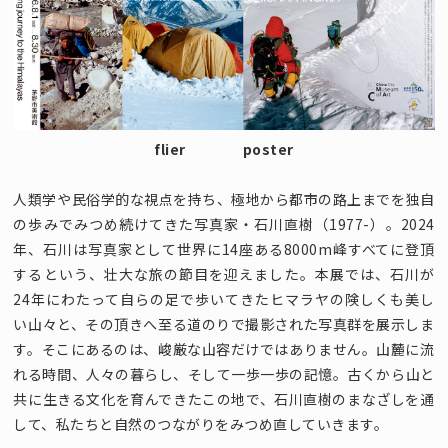
flier
poster
人類学や民俗学的な視点を持ち、極地から都市の路上までを独自
の歩みでみつめ続けてきた写真家・石川直樹（1977-）。2024
年、石川は写真家として世界に14座ある8000m峰すべてに登頂
するという、壮大な旅の節目を迎えました。本展では、石川が
24年にわたって自らの足で歩いてきたヒマラヤの険しくも美し
い山々と、その頂きへ至る道のりで撮影された写真群を展示しま
す。そこにあるのは、峻厳な山容だけではありません。山麓に流
れる時間、人々の暮らし、そして一歩一歩の記憶。古くから山と
共に生きる文化を育んできたこの地で、石川直樹のまなざしを通
して、私たちと自然のつながりをみつめ直していきます。