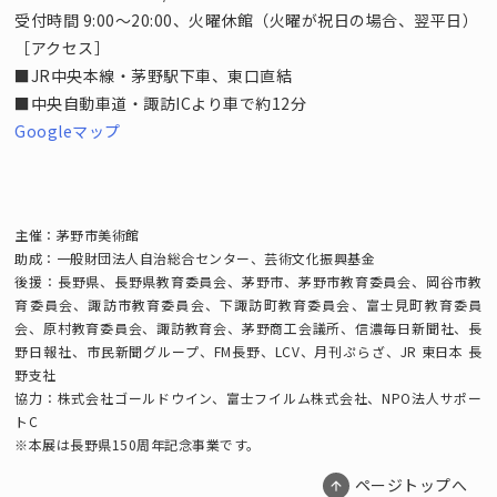
受付時間 9:00～20:00、火曜休館（火曜が祝日の場合、翌平日）
［アクセス］
■JR中央本線・茅野駅下車、東口直結
■中央自動車道・諏訪ICより車で約12分
Googleマップ
主催：茅野市美術館
助成：一般財団法人自治総合センター、芸術文化振興基金
後援：長野県、長野県教育委員会、茅野市、茅野市教育委員会、岡谷市教
育委員会、諏訪市教育委員会、下諏訪町教育委員会、富士見町教育委員
会、原村教育委員会、諏訪教育会、茅野商工会議所、信濃毎日新聞社、長
野日報社、市民新聞グループ、FM長野、LCV、月刊ぷらざ、JR 東日本 長
野支社
協力：株式会社ゴールドウイン、富士フイルム株式会社、NPO法人サポー
トC
※本展は長野県150周年記念事業です。
ページトップへ
arrow_upward