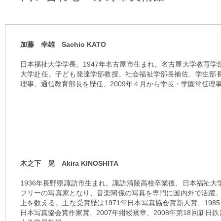
加藤 幸雄 Sachio KATO
日本福祉大学学長。1947年名古屋市生まれ。名古屋大学教育
大学赴任。子ども発達学部教授。社会福祉学部長補佐、学生部
理事、通信教育部長を歴任、2009年４月から学長・学園常任理
木之下 晃 Akira KINOSHITA
1936年長野県諏訪市生まれ。諏訪清陵高校卒業後、日本福祉
フリーの写真家となり、音楽関係の写真を専門に国内外で活躍。
上を数える。主な受賞歴は1971年日本写真協会賞新人賞、1985
日本写真協会賞作家賞、2007年紺綬褒章、2008年第18回新日鉄