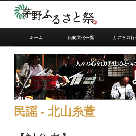
民謡 - 北山糸萱