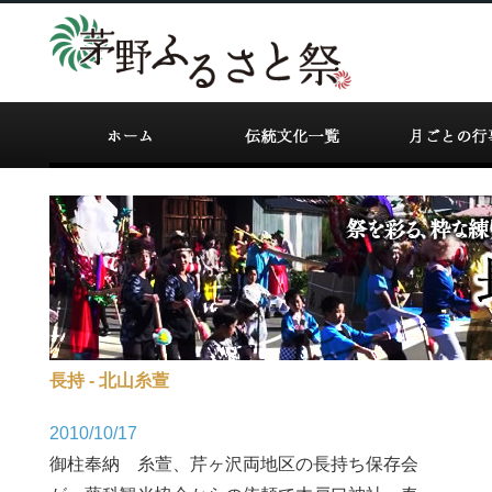
長持 - 北山糸萱
2010/10/17
御柱奉納 糸萱、芹ヶ沢両地区の長持ち保存会