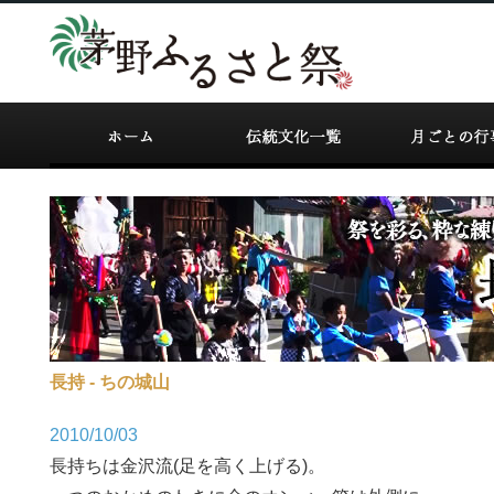
長持 - ちの城山
2010/10/03
長持ちは金沢流(足を高く上げる)。