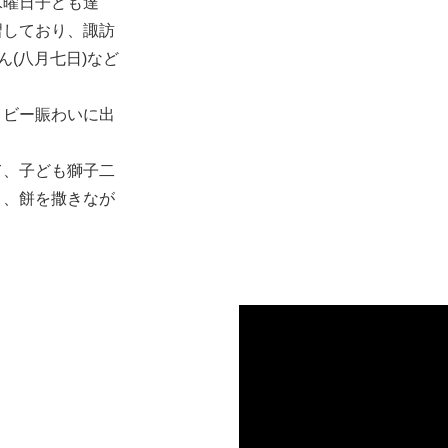
水曜日子ども達
習しており、諏訪
ん(八月七日)など
ロビー賑わいに出
て、子ども獅子二
と、餅を撒きなが
じる。