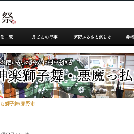
茅野
ども獅子舞(茅野市