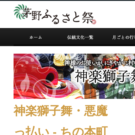
神楽獅子舞・悪魔
っ払い - ちの本町