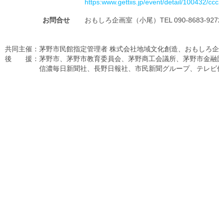
https:www.gettiis.jp/event/detail/100432/c
お問合せ
おもしろ企画室（小尾）TEL 090-8683-927
共同主催：茅野市民館指定管理者 株式会社地域文化創造、おもしろ
後 援：茅野市、茅野市教育委員会、茅野商工会議所、茅野市金融
信濃毎日新聞社、長野日報社、市民新聞グループ、テレビ信州