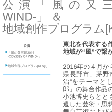
公演「風の又三郎20
WIND-」 ＆
地域創作プログラム[KE
東北を代表する作
公演
地域が“風”で繋
「風の又三郎2016
-ODYSSEY OF WIND- 」
2016年の４月
地域創作プログラム[KENJI]
県長野市、茅野
治”をテーマと
郎」の舞台作品
小池博史らとと
遺した芸術・思
舞台芸術および