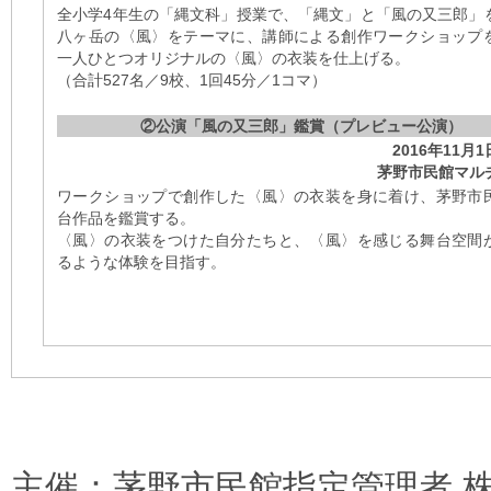
全小学4年生の「縄文科」授業で、「縄文」と「風の又三郎」
八ヶ岳の〈風〉をテーマに、講師による創作ワークショップ
一人ひとつオリジナルの〈風〉の衣装を仕上げる。
（合計527名／9校、1回45分／1コマ）
②公演「風の又三郎」鑑賞（プレビュー公演）
2016年11月
茅野市民館マル
ワークショップで創作した〈風〉の衣装を身に着け、茅野市
台作品を鑑賞する。
〈風〉の衣装をつけた自分たちと、〈風〉を感じる舞台空間
るような体験を目指す。
主催：茅野市民館指定管理者 