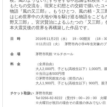
校。風のようないたずらをする不思議な転校生・
もたちの交流を、現実と幻想との交錯で描いたユ
物語『風の又三郎』。もうひとつ、風の精・又三
はじめ世界中の大地や海を駆け巡る物語をこども
野又三郎』。宮沢賢治によるふたつの「又三郎」
本大震災後の世界を再構築した作品です。
日 時
2016年11月2日（水） 19：00開演 （18：
※11月1日（火） 茅野市内小学4年生対象の
会 場
茅野市民館 マルチホール
料 金
（全席自由）
大人2,000円、子ども(高校生以下）1,000円、親
※当日は各500円増
◎茅野市民館友の会（前売のみ）
大人1,900円、子ども(高校生以下）900円、親子2
チケット取扱い
茅野市民館
Tel 0266-82-8222 （受付9：00～20：00 
※火曜日が祝日の場合その直後の休みでない日