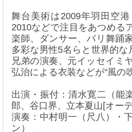
舞台美術は2009年羽田空
2010などで注目をあつめる
楽師、ダンサー、バリ舞踊
多彩な男性5名らと世界的な
兄弟の演奏、元イッセイミ
弘治による衣装などが“風の
出演・振付：清水寛二（能
郎、谷口界、立本夏山[オー
演奏：中村明一（尺八）・
ン）