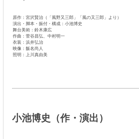
原作：宮沢賢治（「風野又三郎」「風の又三郎」より）
演出・脚本・振付・構成：小池博史
舞台美術：鈴木康広
作曲：菅谷昌弘、中村明一
衣装：浜井弘治
映像：飯名尚人
照明：上川真由美
小池博史（作・演出）