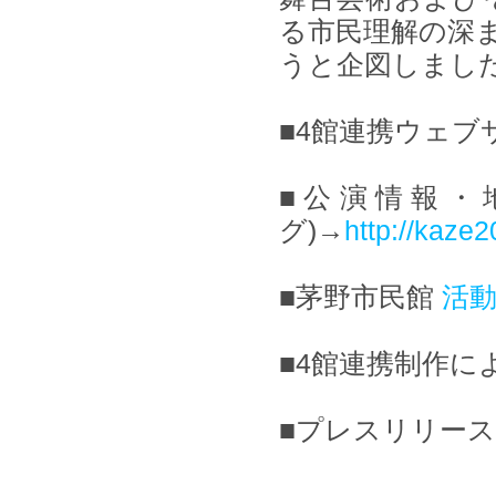
る市民理解の深
うと企図しまし
■4館連携ウェブ
■公演情報・
グ)→
http://kaze2
■茅野市民館
活
■4館連携制作
■プレスリリー